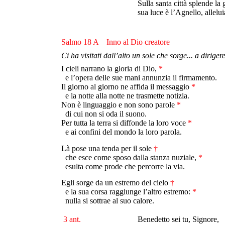
Sulla santa città splende la 
sua luce è l’Agnello, allelui
Salmo 18 A Inno al Dio creatore
Ci ha visitati dall’alto un sole che sorge... a diriger
I cieli narrano la gloria di Dio,
*
e l’opera delle sue mani annunzia il firmamento.
Il giorno al giorno ne affida il messaggio
*
e la notte alla notte ne trasmette notizia.
Non è linguaggio e non sono parole
*
di cui non si oda il suono.
Per tutta la terra si diffonde la loro voce
*
e ai confini del mondo la loro parola.
Là pose una tenda per il sole
†
che esce come sposo dalla stanza nuziale,
*
esulta come prode che percorre la via.
Egli sorge da un estremo del cielo
†
e la sua corsa raggiunge l’altro estremo:
*
nulla si sottrae al suo calore.
3 ant.
Benedetto sei tu, Signore,