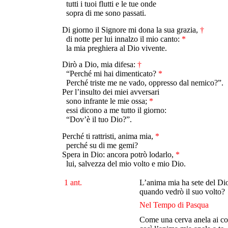
tutti i tuoi flutti e le tue onde
sopra di me sono passati.
Di giorno il Signore mi dona la sua grazia,
†
di notte per lui innalzo il mio canto:
*
la mia preghiera al Dio vivente.
Dirò a Dio, mia difesa:
†
“Perché mi hai dimenticato?
*
Perché triste me ne vado, oppresso dal nemico?”.
Per l’insulto dei miei avversari
sono infrante le mie ossa;
*
essi dicono a me tutto il giorno:
“Dov’è il tuo Dio?”.
Perché ti rattristi, anima mia,
*
perché su di me gemi?
Spera in Dio: ancora potrò lodarlo,
*
lui, salvezza del mio volto e mio Dio.
1 ant.
L’anima mia ha sete del Dio
quando vedrò il suo volto?
Nel Tempo di Pasqua
Come una cerva anela ai co