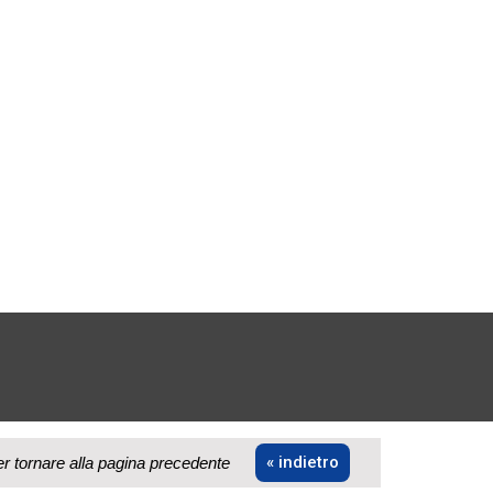
« indietro
er tornare alla pagina precedente