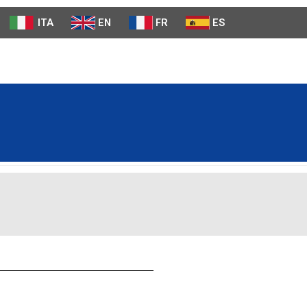
ITA
EN
FR
ES