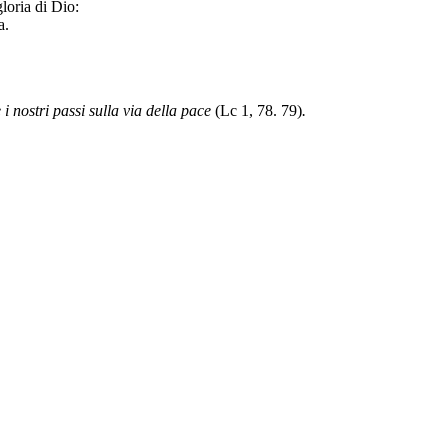
gloria di Dio:
a.
e i nostri passi sulla via della pace
(Lc 1, 78. 79)
.