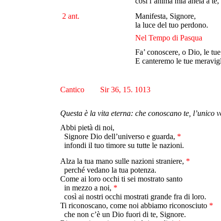
così l’anima mia anela a te, 
2 ant.
Manifesta, Signore,
la luce del tuo perdono.
Nel Tempo di Pasqua
Fa’ conoscere, o Dio, le tue
E canteremo le tue meravigli
Cantico Sir 36, 15. 1013
Questa è la vita eterna: che conoscano te, l’unico 
Abbi pietà di noi,
Signore Dio dell’universo e guarda,
*
infondi il tuo timore su tutte le nazioni.
Alza la tua mano sulle nazioni straniere,
*
perché vedano la tua potenza.
Come ai loro occhi ti sei mostrato santo
in mezzo a noi,
*
così ai nostri occhi mostrati grande fra di loro.
Ti riconoscano, come noi abbiamo riconosciuto
*
che non c’è un Dio fuori di te, Signore.