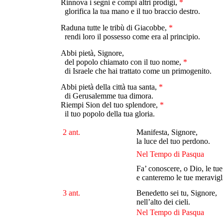
Rinnova i segni e compi altri prodigi,
*
glorifica la tua mano e il tuo braccio destro.
Raduna tutte le tribù di Giacobbe,
*
rendi loro il possesso come era al principio.
Abbi pietà, Signore,
del popolo chiamato con il tuo nome,
*
di Israele che hai trattato come un primogenito.
Abbi pietà della città tua santa,
*
di Gerusalemme tua dimora.
Riempi Sion del tuo splendore,
*
il tuo popolo della tua gloria.
2 ant.
Manifesta, Signore,
la luce del tuo perdono.
Nel Tempo di Pasqua
Fa’ conoscere, o Dio, le tue
e canteremo le tue meravigli
3 ant.
Benedetto sei tu, Signore,
nell’alto dei cieli.
Nel Tempo di Pasqua