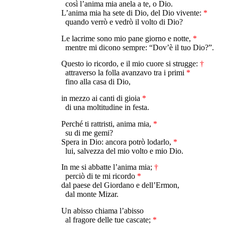
così l’anima mia anela a te, o Dio.
L’anima mia ha sete di Dio, del Dio vivente:
*
quando verrò e vedrò il volto di Dio?
Le lacrime sono mio pane giorno e notte,
*
mentre mi dicono sempre: “Dov’è il tuo Dio?”.
Questo io ricordo, e il mio cuore si strugge:
†
attraverso la folla avanzavo tra i primi
*
fino alla casa di Dio,
in mezzo ai canti di gioia
*
di una moltitudine in festa.
Perché ti rattristi, anima mia,
*
su di me gemi?
Spera in Dio: ancora potrò lodarlo,
*
lui, salvezza del mio volto e mio Dio.
In me si abbatte l’anima mia;
†
perciò di te mi ricordo
*
dal paese del Giordano e dell’Ermon,
dal monte Mizar.
Un abisso chiama l’abisso
al fragore delle tue cascate;
*