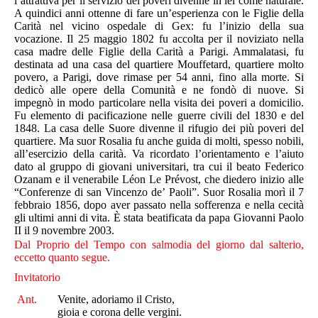
l’attrattiva per il servizio dei poveri divenne in lei come naturale.
A quindici anni ottenne di fare un’esperienza con le Figlie della
Carità nel vicino ospedale di Gex: fu l’inizio della sua
vocazione. Il 25 maggio 1802 fu accolta per il noviziato nella
casa madre delle Figlie della Carità a Parigi. Ammalatasi, fu
destinata ad una casa del quartiere Mouffetard, quartiere molto
povero, a Parigi, dove rimase per 54 anni, fino alla morte. Si
dedicò alle opere della Comunità e ne fondò di nuove. Si
impegnò in modo particolare nella visita dei poveri a domicilio.
Fu elemento di pacificazione nelle guerre civili del 1830 e del
1848. La casa delle Suore divenne il rifugio dei più poveri del
quartiere. Ma suor Rosalia fu anche guida di molti, spesso nobili,
all’esercizio della carità. Va ricordato l’orienta­men­to e l’aiuto
dato al gruppo di giovani universitari, tra cui il beato Federico
Ozanam e il venerabile Léon Le Prévost, che diedero inizio alle
“Conferenze di san Vincenzo de’ Paoli”. Suor Rosalia morì il 7
febbraio 1856, dopo aver passato nella sofferenza e nella cecità
gli ultimi anni di vita. È stata beatificata da papa Giovanni Paolo
II il 9 novembre 2003.
Dal Proprio del Tempo con salmodia del giorno dal salterio,
eccetto quanto segue.
Invitatorio
Ant.
Venite, adoriamo il Cristo,
gioia e corona delle vergini.