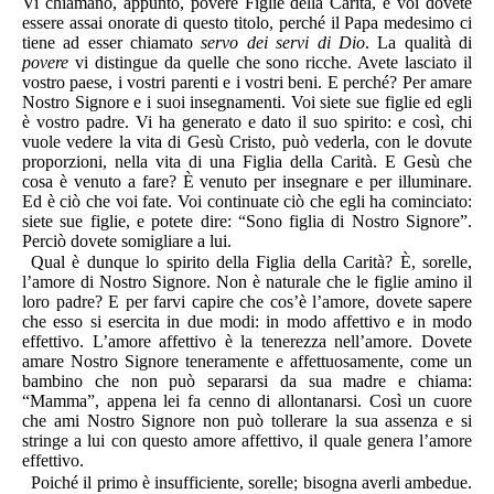
Vi chiamano, appunto, povere Figlie della Carità, e voi dovete
essere assai onorate di questo titolo, perché il Papa medesimo ci
tiene ad esser chiamato
servo dei servi di Dio
. La qualità di
povere
vi distingue da quelle che sono ricche. Avete lasciato il
vostro paese, i vostri parenti e i vostri beni. E perché? Per amare
Nostro Signore e i suoi insegnamenti. Voi siete sue figlie ed egli
è vostro padre. Vi ha generato e dato il suo spirito: e così, chi
vuole vedere la vita di Gesù Cristo, può vederla, con le dovute
proporzioni, nella vita di una Figlia della Carità. E Gesù che
cosa è venuto a fare? È venuto per insegnare e per illuminare.
Ed è ciò che voi fate. Voi continuate ciò che egli ha cominciato:
siete sue figlie, e potete dire: “Sono figlia di Nostro Signore”.
Perciò dovete somigliare a lui.
Qual è dunque lo spirito della Figlia della Carità? È, sorelle,
l’amore di Nostro Signore. Non è naturale che le figlie amino il
loro padre? E per farvi capire che cos’è l’amo­re, dovete sapere
che esso si esercita in due modi: in modo affettivo e in modo
effettivo. L’amore affettivo è la tenerezza nell’amore. Dovete
amare Nostro Signore teneramente e affettuosamente, come un
bambino che non può separarsi da sua madre e chiama:
“Mamma”, appena lei fa cenno di allontanarsi. Così un cuore
che ami Nostro Signore non può tollerare la sua assenza e si
stringe a lui con questo amore affettivo, il quale genera l’amore
effettivo.
Poiché il primo è insufficiente, sorelle; bisogna averli ambedue.