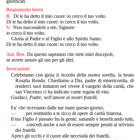
glorificati.
Responsorio breve
R.
Di te ha detto il mio cuore: io cerco il tuo volto.
Di te ha detto il mio cuore: io cerco il tuo volto.
V.
Non nasconderti a me, Signore:
io cerco il tuo volto.
Gloria al Padre e al Figlio e allo Spirito Santo.
Di te ha detto il mio cuore: io cerco il tuo volto.
Ant. Ben.
Da questo sapranno che siete miei discepoli,
se avrete amore gli uni per gli altri.
Invocazioni
Celebriamo con gioia il ricordo della nostra sorella, la beata
Rosalia Rendu. Chiediamo a Dio, padre di misericordia, di
renderci suoi imitatori nel vivere il van­gelo della carità, che
san Vincenzo ci ha indicato come regola di vita:
Guidaci, Padre, nell’amore ai nostri fratelli.
Fa’ che riceviamo dalle tue mani questo giorno,
—
per restituirlo a te ricco di opere di carità fraterna.
Il tuo Figlio è passato fra la gente, sanando e beneficando tutti,
—
concedi anche a noi di essere sempre pronti al servizio
dei fratelli.
Aprici gli occhi e il cuore alle necessità dei fratelli,