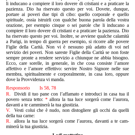
li inducano a compiere il loro dovere di cristiani e a praticare la
pazienza. Dio ha riservato questo per voi. Do­vete, dunque,
portare ai poveri due tipi di cibo: quello corporale e quello
spirituale, ossia istruirli con qualche buo­na parola della vostra
orazione, per esempio cinque o sei parole che li inducano a
compiere il loro dovere di cristiani e a praticare la pazienza. Dio
ha riservato questo per voi. Inol­tre, se avviene qualche calamità
a Parigi, in tempo di guerra per esempio, si ricorre alle povere
Figlie della Carità. Non vi è nessuno più adatto di voi nel
servizio dei poveri. Non sareste Figlie della Carità se non foste
sempre pronte a rendere servizio a chiunque ne abbia bisogno.
Ecco, care sorelle, in generale, in che cosa consiste l’amore
affettivo e l’amore effettivo: servire Nostro Signore nelle sue
membra, spiritualmente e corporalmente, in casa loro, oppure
dove la Provvidenza vi manda.
Responsorio Is 58, 78
R.
Dividi il tuo pane con l’affamato e introduci in casa tua il
povero senza tetto:
*
allora la tua luce sorgerà come l’aurora,
davanti a te camminerà la tua giustizia.
V.
Vesti colui che è nudo, non distogliere gli occhi da quelli
della tua carne:
R.
allora la tua luce sorgerà come l’aurora, davanti a te cam­
minerà la tua giustizia.