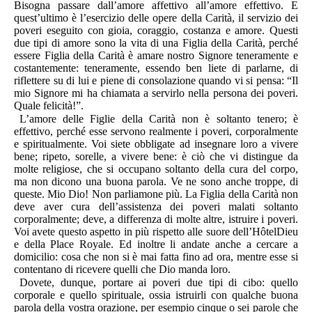
Bisogna passare dall’amore affettivo all’amore effettivo. E
quest’ultimo è l’esercizio delle opere della Carità, il servizio dei
poveri eseguito con gioia, coraggio, costanza e amore. Questi
due tipi di amore sono la vita di una Figlia della Carità, perché
essere Figlia della Carità è amare nostro Signore teneramente e
costantemente: teneramente, essendo ben liete di parlarne, di
riflettere su di lui e piene di consolazione quando vi si pensa: “Il
mio Signore mi ha chiamata a servirlo nella persona dei poveri.
Quale felicità!”.
L’amore delle Figlie della Carità non è soltanto tenero; è
effettivo, perché esse servono realmente i poveri, corporalmente
e spiritualmente. Voi siete obbligate ad insegnare loro a vivere
bene; ripeto, sorelle, a vivere bene: è ciò che vi distingue da
molte religiose, che si occupano soltanto della cura del corpo,
ma non dicono una buona parola. Ve ne sono anche troppe, di
queste. Mio Dio! Non parliamone più. La Figlia della Carità non
deve aver cura dell’assistenza dei poveri malati soltanto
corporalmente; deve, a differenza di molte altre, istruire i poveri.
Voi avete questo aspetto in più rispetto alle suore dell’HôtelDieu
e della Place Royale. Ed inoltre li andate anche a cercare a
domicilio: cosa che non si è mai fatta fino ad ora, mentre esse si
contentano di ricevere quelli che Dio manda loro.
Dovete, dunque, portare ai poveri due tipi di cibo: quello
corporale e quello spirituale, ossia istruirli con qualche buo­na
parola della vostra orazione, per esempio cinque o sei parole che