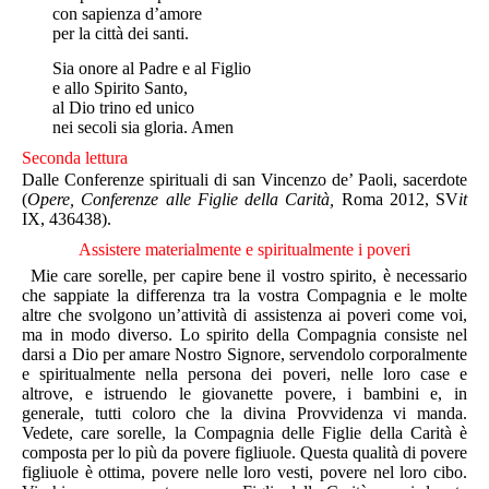
con sapienza d’amore
per la città dei santi.
Sia onore al Padre e al Figlio
e allo Spirito Santo,
al Dio trino ed unico
nei secoli sia gloria. Amen
Seconda lettura
Dalle Conferenze spirituali di san Vincenzo de’ Paoli, sacerdote
(
Opere, Conferenze alle Figlie della Carità,
Roma 2012,
SV
it
IX, 436438).
Assistere materialmente e spiritualmente i poveri
Mie care sorelle, per capire bene il vostro spirito, è necessario
che sappiate la differenza tra la vostra Compagnia e le molte
altre che svolgono un’attività di assistenza ai poveri come voi,
ma in modo diverso. Lo spirito della Compagnia consiste nel
darsi a Dio per amare Nostro Signore, servendolo corporalmente
e spiritualmente nella persona dei poveri, nelle loro case e
altrove, e istruendo le giovanette povere, i bambini e, in
generale, tutti coloro che la divina Provvidenza vi manda.
Vedete, care sorelle, la Compagnia delle Figlie della Carità è
composta per lo più da povere figliuole. Questa qualità di povere
figliuole è ottima, povere nelle loro vesti, povere nel loro cibo.