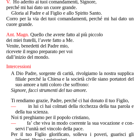
V.
Ho aderito ai tuoi comandamenti, Signore,
perché mi hai dato un cuore grande.
Gloria al Padre e al Figlio e allo Spirito Santo.
Corro per la via dei tuoi comandamenti, perché mi hai dato un
cuore grande.
Ant. Magn.
Quello che avrete fatto al più piccolo
dei miei fratelli, l’avete fatto a Me.
Venite, benedetti del Padre mio,
ricevete il regno preparato per voi
dall’inizio del mondo.
Intercessioni
A Dio Padre, sorgente di carità, rivolgiamo la nostra supplica
filiale perché la Chiesa e la società civile siano portatori del
suo amore a tutti coloro che soffrono:
Signore, facci strumenti del tuo amore.
Ti rendiamo grazie, Padre, perché ci hai donato il tuo Figlio,
—
in lui ci hai colmati della ricchezza della tua parola e
della tua scienza.
Noi ti preghiamo per il popolo cristiano,
—
fa’ che viva in modo coerente la sua vocazione e con­
servi l’unità nel vincolo della pace.
Per il tuo Figlio glorificato, solleva i poveri, guarisci gli
infermi, libera i prigionieri,