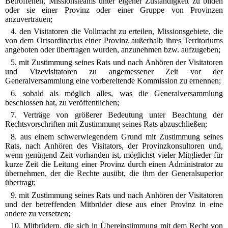
Betroffenen, Missionsteams unter eigener Zuständigkeit zu bilden
oder sie einer Provinz oder einer Gruppe von Provinzen
anzuvertrauen;
4. den Visitatoren die Vollmacht zu erteilen, Missionsgebiete, die
von dem Ortsordinarius einer Provinz außerhalb ihres Territoriums
angeboten oder übertragen wurden, anzunehmen bzw. aufzugeben;
5. mit Zustimmung seines Rats und nach Anhören der Visitatoren
und Vizevisitatoren zu angemessener Zeit vor der
Generalversammlung eine vorbereitende Kommission zu ernennen;
6. sobald als möglich alles, was die Generalversammlung
beschlossen hat, zu veröffentlichen;
7. Verträge von größerer Bedeutung unter Beachtung der
Rechtsvorschriften mit Zustimmung seines Rats abzuschließen;
8. aus einem schwerwiegendem Grund mit Zustimmung seines
Rats, nach Anhören des Visitators, der Provinzkonsultoren und,
wenn genügend Zeit vorhanden ist, möglichst vieler Mitglieder für
kurze Zeit die Leitung einer Provinz durch einen Administrator zu
übernehmen, der die Rechte ausübt, die ihm der Generalsuperior
übertragt;
9. mit Zustimmung seines Rats und nach Anhören der Visitatoren
und der betreffenden Mitbrüder diese aus einer Provinz in eine
andere zu versetzen;
10. Mitbrüdern, die sich in Übereinstimmung mit dem Recht von