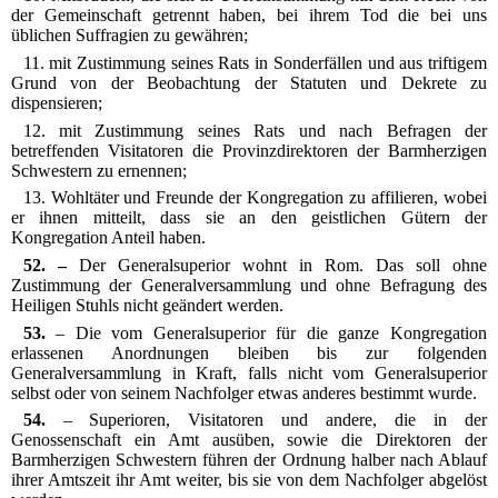
der Gemeinschaft getrennt haben, bei ihrem Tod die bei uns
üblichen Suffragien zu gewähren;
11. mit Zustimmung seines Rats in Sonderfällen und aus triftigem
Grund von der Beobachtung der Statuten und Dekrete zu
dispensieren;
12. mit Zustimmung seines Rats und nach Befragen der
betreffenden Visitatoren die Provinzdirektoren der Barmherzigen
Schwestern zu ernennen;
13. Wohltäter und Freunde der Kongregation zu affilieren, wobei
er ihnen mitteilt, dass sie an den geistlichen Gütern der
Kongregation Anteil haben.
52. –
Der Generalsuperior wohnt in Rom. Das soll ohne
Zustimmung der Generalversammlung und ohne Befragung des
Heiligen Stuhls nicht geändert werden.
53.
– Die vom Generalsuperior für die ganze Kongregation
erlassenen Anordnungen bleiben bis zur folgenden
Generalversammlung in Kraft, falls nicht vom Generalsuperior
selbst oder von seinem Nachfolger etwas anderes bestimmt wurde.
54.
– Superioren, Visitatoren und andere, die in der
Genossenschaft ein Amt ausüben, sowie die Direktoren der
Barmherzigen Schwestern führen der Ordnung halber nach Ablauf
ihrer Amtszeit ihr Amt weiter, bis sie von dem Nachfolger abgelöst