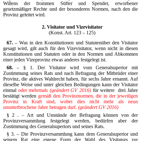
Willens der frommen Stifter und Spender, erworbener
gesetzmäßiger Rechte und der besonderen Normen, nach den die
Provinz geleitet wird.
2. Visitator und Vizevisitator
(Konst. Art. 123 – 125)
67.
– Was in den Konstitutionen und Statutenüber den Visitator
gesagt wird, gilt auch für den Vizevisitator, wenn nicht in diesen
Konstitutionen und Statuten oder in den Normen und Abkommen
einer jeden Vizeprovinz etwas anderes festgelegt ist.
68.
– § 1. Der Visitator wird vom Generalsuperior mit
Zustimmung seines Rats und nach Befragung der Mitbrüder einer
Provinz, die aktives Wahlrecht haben, für sechs Jahre ernannt. Auf
dieselbe Weise und unter gleichen Bedingungen kann der Visitator
einmal
oder mehrmals
(geändert GV 2016)
für weitere drei Jahre
bestätigt werden
gemäß den Provinznormen, die in der jeweiligen
Provinz in Kraft sind, wobei dies nicht mehr als neun
ununterbrochene Jahre betragen darf.
(geändert GV 2016)
§ 2 . – Art und Umstände der Befragung können von der
Provinzversammlung festgelegt werden, bedürfen aber der
Zustimmung des Generalsuperiors und seines Rats.
§ 3. – Die Provinzversammlung kann dem Generalsuperior und
seinem Rat eine eigene Form der Wahl des Visitators zur