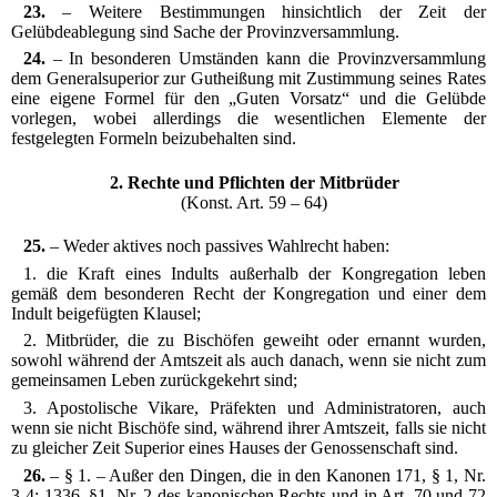
23.
– Weitere Bestimmungen hinsichtlich der Zeit der
Gelübdeablegung sind Sache der Provinzversammlung.
24.
– In besonderen Umständen kann die Provinzversammlung
dem Generalsuperior zur Gutheißung mit Zustimmung seines Rates
eine eigene Formel für den „Guten Vorsatz“ und die Gelübde
vorlegen, wobei allerdings die wesentlichen Elemente der
festgelegten Formeln beizubehalten sind.
2. Rechte und Pflichten der Mitbrüder
(Konst. Art. 59 – 64)
25.
– Weder aktives noch passives Wahlrecht haben:
1. die Kraft eines Indults außerhalb der Kongregation leben
gemäß dem besonderen Recht der Kongregation und einer dem
Indult beigefügten Klausel;
2. Mitbrüder, die zu Bischöfen geweiht oder ernannt wurden,
sowohl während der Amtszeit als auch danach, wenn sie nicht zum
gemeinsamen Leben zurückgekehrt sind;
3. Apostolische Vikare, Präfekten und Administratoren, auch
wenn sie nicht Bischöfe sind, während ihrer Amtszeit, falls sie nicht
zu gleicher Zeit Superior eines Hauses der Genossenschaft sind.
26.
– § 1. – Außer den Dingen, die in den Kanonen 171, § 1, Nr.
3-4; 1336, §1, Nr. 2 des kanonischen Rechts und in Art. 70 und 72