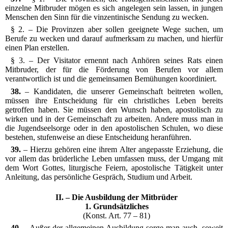
einzelne Mitbruder mögen es sich angelegen sein lassen, in jungen
Menschen den Sinn für die vinzentinische Sendung zu wecken.
§ 2. – Die Provinzen aber sollen geeignete Wege suchen, um
Berufe zu wecken und darauf aufmerksam zu machen, und hierfür
einen Plan erstellen.
§ 3. – Der Visitator ernennt nach Anhören seines Rats einen
Mitbruder, der für die Förderung von Berufen vor allem
verantwortlich ist und die gemeinsamen Bemühungen koordiniert.
38.
– Kandidaten, die unserer Gemeinschaft beitreten wollen,
müssen ihre Entscheidung für ein christliches Leben bereits
getroffen haben. Sie müssen den Wunsch haben, apostolisch zu
wirken und in der Gemeinschaft zu arbeiten. Andere muss man in
die Jugendseelsorge oder in den apostolischen Schulen, wo diese
bestehen, stufenweise an diese Entscheidung heranführen.
39.
– Hierzu gehören eine ihrem Alter angepasste Erziehung, die
vor allem das brüderliche Leben umfassen muss, der Umgang mit
dem Wort Gottes, liturgische Feiern, apostolische Tätigkeit unter
Anleitung, das persönliche Gespräch, Studium und Arbeit.
II. – Die Ausbildung der Mitbrüder
1. Grundsätzliches
(Konst. Art. 77 – 81)
40.
– Außer der allgemeinen Ausbildung sorge man auch, soweit