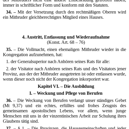
immer in schriftlicher Form und konform mit den Statuten.
34. –
Mit der Versetzung durch den rechtmäßigen Oberen wird
ein Mitbruder gleichberechtigtes Mitglied eines Hauses.
4. Austritt, Entlassung und Wiederaufnahme
(Konst. Art. 68 – 76)
35.
– Die Vollmacht, einen ehemaligen Mitbruder wieder in die
Kongregation aufzunehmen, hat:
1. der Generalsuperior nach Anhören seines Rats für alle:
2. der Visitator nach Anhören seines Rats und des Visitators jener
Provinz, aus der der Mitbruder ausgetreten ist oder entlassen wurde,
wenn dieser noch nicht der Kongregation inkorporiert war.
Kapitel VI. – Die Ausbildung
I. – Weckung und Pflege von Berufen
36.
– Die Weckung von Berufen verlangt unser ständiges Gebet
(Mt 9,37) und ein echtes, erfülltes und frohes Zeugnis des
gemeinsamen apostolischen Lebens, vor allem, wenn junge
Menschen mit uns in der vinzentinischen Arbeit zur Schulung ihres
Glaubens tätig sind.
37.
– § 1. – Die Provinzen, die Hausgemeinschaften und jeder