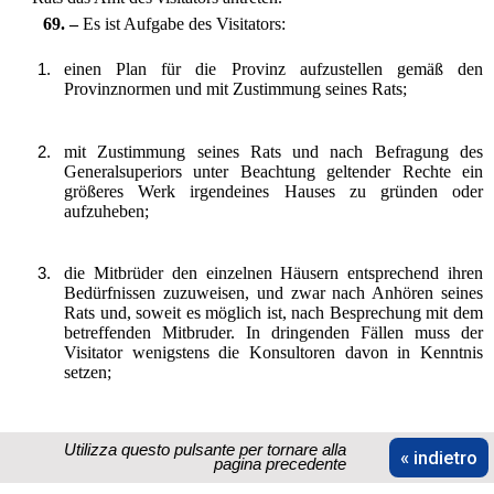
69. –
Es ist Aufgabe des Visitators:
einen Plan für die Provinz aufzustellen gemäß den
Provinznormen und mit Zustimmung seines Rats;
mit Zustimmung seines Rats und nach Befragung des
Generalsuperiors unter Beachtung geltender Rechte ein
größeres Werk irgendeines Hauses zu gründen oder
aufzuheben;
die Mitbrüder den einzelnen Häusern entsprechend ihren
Bedürfnissen zuzuweisen, und zwar nach Anhören seines
Rats und, soweit es möglich ist, nach Besprechung mit dem
betreffenden Mitbruder. In dringenden Fällen muss der
Visitator wenigstens die Konsultoren davon in Kenntnis
setzen;
mit Zustimmung seines Rats gemäß den Provinznormen den
Utilizza questo pulsante per tornare alla
Provinzökonom und den Direktor des Inneren Seminars und
« indietro
pagina precedente
den des Studentats zu ernennen;