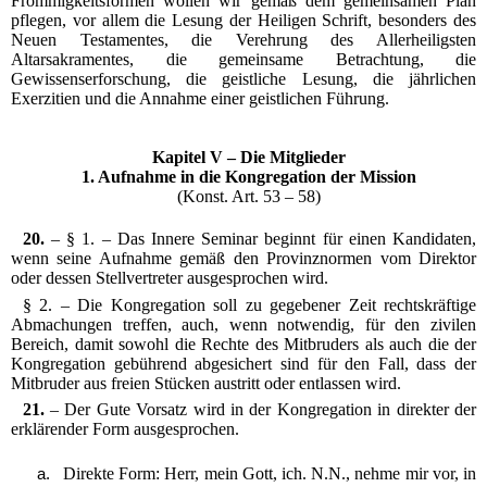
Frömmigkeitsformen wollen wir gemäß dem gemeinsamen Plan
pflegen, vor allem die Lesung der Heiligen Schrift, besonders des
Neuen Testamentes, die Verehrung des Allerheiligsten
Altarsakramentes, die gemeinsame Betrachtung, die
Gewissenserforschung, die geistliche Lesung, die jährlichen
Exerzitien und die Annahme einer geistlichen Führung.
Kapitel V – Die Mitglieder
1. Aufnahme in die Kongregation der Mission
(Konst. Art. 53 – 58)
20.
– § 1. – Das Innere Seminar beginnt für einen Kandidaten,
wenn seine Aufnahme gemäß den Provinznormen vom Direktor
oder dessen Stellvertreter ausgesprochen wird.
§ 2. – Die Kongregation soll zu gegebener Zeit rechtskräftige
Abmachungen treffen, auch, wenn notwendig, für den zivilen
Bereich, damit sowohl die Rechte des Mitbruders als auch die der
Kongregation gebührend abgesichert sind für den Fall, dass der
Mitbruder aus freien Stücken austritt oder entlassen wird.
21.
– Der Gute Vorsatz wird in der Kongregation in direkter der
erklärender Form ausgesprochen.
Direkte Form: Herr, mein Gott, ich. N.N., nehme mir vor, in