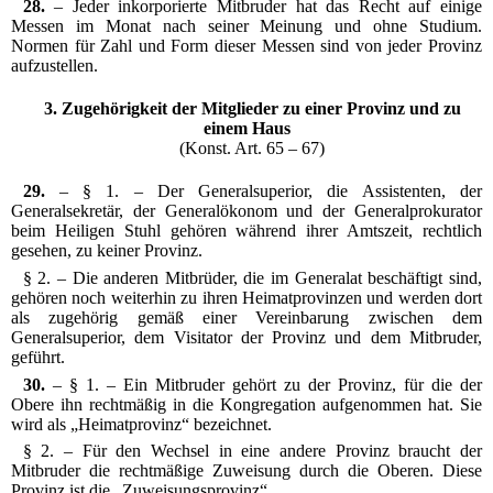
28.
– Jeder inkorporierte Mitbruder hat das Recht auf einige
Messen im Monat nach seiner Meinung und ohne Studium.
Normen für Zahl und Form dieser Messen sind von jeder Provinz
aufzustellen.
3. Zugehörigkeit der Mitglieder zu einer Provinz und zu
einem Haus
(Konst. Art. 65 – 67)
29.
– § 1. – Der Generalsuperior, die Assistenten, der
Generalsekretär, der Generalökonom und der Generalprokurator
beim Heiligen Stuhl gehören während ihrer Amtszeit, rechtlich
gesehen, zu keiner Provinz.
§ 2. – Die anderen Mitbrüder, die im Generalat beschäftigt sind,
gehören noch weiterhin zu ihren Heimatprovinzen und werden dort
als zugehörig gemäß einer Vereinbarung zwischen dem
Generalsuperior, dem Visitator der Provinz und dem Mitbruder,
geführt.
30.
– § 1. – Ein Mitbruder gehört zu der Provinz, für die der
Obere ihn rechtmäßig in die Kongregation aufgenommen hat. Sie
wird als „Heimatprovinz“ bezeichnet.
§ 2. – Für den Wechsel in eine andere Provinz braucht der
Mitbruder die rechtmäßige Zuweisung durch die Oberen. Diese
Provinz ist die „Zuweisungsprovinz“.