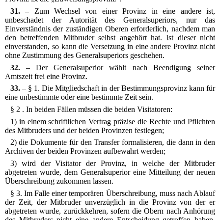
31. –
Zum Wechsel von einer Provinz in eine andere ist,
unbeschadet der Autorität des Generalsuperiors, nur das
Einverständnis der zuständigen Oberen erforderlich, nachdem man
den betreffenden Mitbruder selbst angehört hat. Ist dieser nicht
einverstanden, so kann die Versetzung in eine andere Provinz nicht
ohne Zustimmung des Generalsuperiors geschehen.
32.
– Der Generalsuperior wählt nach Beendigung seiner
Amtszeit frei eine Provinz.
33.
– § 1. Die Mitgliedschaft in der Bestimmungsprovinz kann für
eine unbestimmte oder eine bestimmte Zeit sein.
§ 2 . In beiden Fällen müssen die beiden Visitatoren:
1) in einem schriftlichen Vertrag präzise die Rechte und Pflichten
des Mitbruders und der beiden Provinzen festlegen;
2) die Dokumente für den Transfer formalisieren, die dann in den
Archiven der beiden Provinzen aufbewahrt werden;
3) wird der Visitator der Provinz, in welche der Mitbruder
abgetreten wurde, dem Generalsuperior eine Mitteilung der neuen
Überschreibung zukommen lassen.
§ 3. Im Falle einer temporären Überschreibung, muss nach Ablauf
der Zeit, der Mitbruder unverzüglich in die Provinz von der er
abgetreten wurde, zurückkehren, sofern die Obern nach Anhörung
des Mitbruders nicht eine andere Entscheidung getroffen haben,