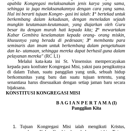
apabila Kongregasi melaksanakan jenis karya yang sama,
sehingga ia juga melaksanakannya dengan cara yang sama.
Hal ini berarti tujuan Kongre- gasi ini ialah:
1
°
bertekad untuk
berkembang dalam kekudusan, dengan meneladan sejauh
mungkin keutamaan-keutamaan, yang diajarkan oleh Guru
besar itu dengan murah hati kepada kita;
2
°
mewartakan
Kabar Gembira keselamatan kepada orang- orang miskin,
khususnya yang berada di pedesaan;
3
°
membantu para
seminaris dan imam untuk berkembang dalam pengetahuan
dan ke- utamaan, sehingga mereka dapat berhasil guna dalam
pelayanan mereka"
(RC I,1)
Melalui kata-kata ini St. Vinsensius mempercayakan
kepada para konfrater Kongregasi Misi, yakni para pengikutnya
di dalam Tuhan, suatu panggilan yang unik, sebuah hidup
berkomunitas yang baru dan suatu tujuan tertentu, yang
senantiasa harus disesuaikan dengan setiap jaman baru secara
bijaksana.
KONSTITUSI KONGREGASI MISI
B A G I A N P E R T A M A (I)
Panggilan Kita
Tujuan Kongregasi Misi ialah mengikuti Kristus,