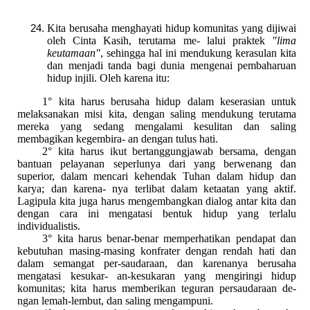
Kita berusaha menghayati hidup komunitas yang dijiwai
oleh Cinta Kasih, terutama me- lalui praktek
"lima
keutamaan"
, sehingga hal ini mendukung kerasulan kita
dan menjadi tanda bagi dunia mengenai pembaharuan
hidup injili. Oleh karena itu:
1° kita harus berusaha hidup dalam keserasian untuk
melaksanakan misi kita, dengan saling mendukung terutama
mereka yang sedang mengalami kesulitan dan saling
membagikan kegembira- an dengan tulus hati.
2° kita harus ikut bertanggungjawab bersama, dengan
bantuan pelayanan seperlunya dari yang berwenang dan
superior, dalam mencari kehendak Tuhan dalam hidup dan
karya; dan karena- nya terlibat dalam ketaatan yang aktif.
Lagipula kita juga harus mengembangkan dialog antar kita dan
dengan cara ini mengatasi bentuk hidup yang terlalu
individualistis.
3° kita harus benar-benar memperhatikan pendapat dan
kebutuhan masing-masing konfrater dengan rendah hati dan
dalam semangat per-saudaraan, dan karenanya berusaha
mengatasi kesukar- an-kesukaran yang mengiringi hidup
komunitas; kita harus memberikan teguran persaudaraan de-
ngan lemah-lembut, dan saling mengampuni.