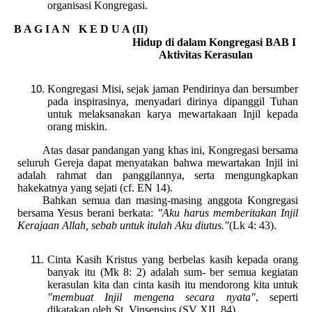
organisasi Kongregasi.
B A G I A N K E D U A (II)
Hidup di dalam Kongregasi BAB I
Aktivitas Kerasulan
Kongregasi Misi, sejak jaman Pendirinya dan bersumber
pada inspirasinya, menyadari dirinya dipanggil Tuhan
untuk melaksanakan karya mewartakaan Injil kepada
orang miskin.
Atas dasar pandangan yang khas ini, Kongregasi bersama
seluruh Gereja dapat menyatakan bahwa mewartakan Injil ini
adalah rahmat dan panggilannya, serta mengungkapkan
hakekatnya yang sejati (cf. EN 14).
Bahkan semua dan masing-masing anggota Kongregasi
bersama Yesus berani berkata:
"Aku harus memberitakan Injil
Kerajaan Allah, sebab untuk itulah Aku diutus."
(Lk 4: 43).
Cinta Kasih Kristus yang berbelas kasih kepada orang
banyak itu (Mk 8: 2) adalah sum- ber semua kegiatan
kerasulan kita dan cinta kasih itu mendorong kita untuk
"membuat Injil mengena secara nyata"
, seperti
dikatakan oleh St. Vinsensius (SV XII, 84).