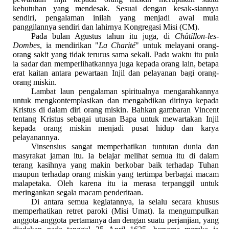
kebutuhan yang mendesak. Sesuai dengan kesak-siannya
sendiri, pengalaman inilah yang menjadi awal mula
panggilannya sendiri dan lahirnya Kongregasi Misi (CM).
Pada bulan Agustus tahun itu juga, di
Châtillon-les-
Dombes
, ia mendirikan "
La Charité
" untuk melayani orang-
orang sakit yang tidak terurus sama sekali. Pada waktu itu pula
ia sadar dan memperlihatkannya juga kepada orang lain, betapa
erat kaitan antara pewartaan Injil dan pelayanan bagi orang-
orang miskin.
Lambat laun pengalaman spiritualnya mengarahkannya
untuk mengkontemplasikan dan mengabdikan dirinya kepada
Kristus di dalam diri orang miskin. Bahkan gambaran Vincent
tentang Kristus sebagai utusan Bapa untuk mewartakan Injil
kepada orang miskin menjadi pusat hidup dan karya
pelayanannya.
Vinsensius sangat memperhatikan tuntutan dunia dan
masyrakat jaman itu. Ia belajar melihat semua itu di dalam
terang kasihnya yang makin berkobar baik terhadap Tuhan
maupun terhadap orang miskin yang tertimpa berbagai macam
malapetaka. Oleh karena itu ia merasa terpanggil untuk
meringankan segala macam penderitaan.
Di antara semua kegiatannya, ia selalu secara khusus
memperhatikan retret paroki (Misi Umat). Ia mengumpulkan
anggota-anggota pertamanya dan dengan suatu perjanjian, yang