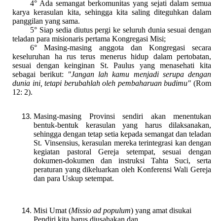
4° Ada semangat berkomunitas yang sejati dalam semua
karya kerasulan kita, sehingga kita saling diteguhkan dalam
panggilan yang sama.
5° Siap sedia diutus pergi ke seluruh dunia sesuai dengan
teladan para misionaris pertama Kongregasi Misi;
6° Masing-masing anggota dan Kongregasi secara
keseluruhan ha rus terus menerus hidup dalam pertobatan,
sesuai dengan keinginan St. Paulus yang menasehati kita
sebagai berikut:
"Jangan lah kamu menjadi serupa dengan
dunia ini, tetapi berubahlah oleh pembaharuan budimu"
(Rom
12: 2).
Masing-masing Provinsi sendiri akan menentukan
bentuk-bentuk kerasulan yang harus dilaksanakan,
sehingga dengan tetap setia kepada semangat dan teladan
St. Vinsensius, kerasulan mereka terintegrasi kan dengan
kegiatan pastoral Gereja setempat, sesuai dengan
dokumen-dokumen dan instruksi Tahta Suci, serta
peraturan yang dikeluarkan oleh Konferensi Wali Gereja
dan para Uskup setempat.
Misi Umat (
Missio ad populum
) yang amat disukai
Pendiri kita harus diusahakan dan