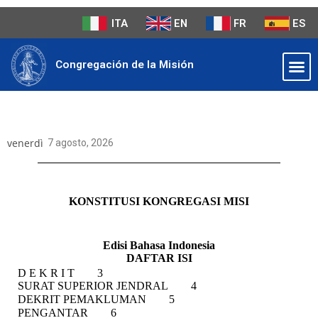
ITA
EN
FR
ES
Congregación de la Misión
venerdì
7 agosto, 2026
KONSTITUSI KONGREGASI MISI
Edisi Bahasa Indonesia
DAFTAR ISI
D E K R I T 3
SURAT SUPERIOR JENDRAL 4
DEKRIT PEMAKLUMAN 5
PENGANTAR 6