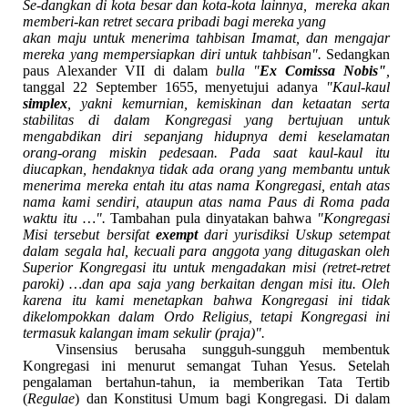
Se-dangkan di kota besar dan kota-kota lainnya, mereka akan
memberi-kan retret secara pribadi bagi mereka yang
akan maju untuk menerima tahbisan Imamat, dan mengajar
mereka yang mempersiapkan diri untuk tahbisan".
Sedangkan
paus Alexander VII di dalam
bulla "
Ex Comissa Nobis"
,
tanggal 22 September 1655, menyetujui adanya
"Kaul-kaul
simplex
, yakni kemurnian, kemiskinan dan ketaatan serta
stabilitas di dalam Kongregasi yang bertujuan untuk
mengabdikan diri sepanjang hidupnya demi keselamatan
orang-orang miskin pedesaan. Pada saat kaul-kaul itu
diucapkan, hendaknya tidak ada orang yang membantu untuk
menerima mereka entah itu atas nama Kongregasi, entah atas
nama kami sendiri, ataupun atas nama Paus di Roma pada
waktu itu …".
Tambahan pula dinyatakan bahwa
"Kongregasi
Misi tersebut bersifat
exempt
dari yurisdiksi Uskup setempat
dalam segala hal, kecuali para anggota yang ditugaskan oleh
Superior Kongregasi itu untuk mengadakan misi (retret-retret
paroki) …dan apa saja yang berkaitan dengan misi itu. Oleh
karena itu kami menetapkan bahwa Kongregasi ini tidak
dikelompokkan dalam Ordo Religius, tetapi Kongregasi ini
termasuk kalangan imam sekulir (praja)".
Vinsensius berusaha sungguh-sungguh membentuk
Kongregasi ini menurut semangat Tuhan Yesus. Setelah
pengalaman bertahun-tahun, ia memberikan Tata Tertib
(
Regulae
) dan Konstitusi Umum bagi Kongregasi. Di dalam