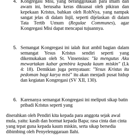
Kongregasi Misi, yang beranggotakan para imam dan
awam ini, berusaha keras dikuasai oleh pikiran dan
kepekaan Kristus, bahkan oleh RohNya, yang nampak
sangat jelas di dalam Injil, seperti dijelaskan di dalam
Tata Tertib Umum (
Regulae Communes
), agar
Kongregasi Misi dapat mencapai tujuannya.
Semangat Kongregasi ini ialah ikut ambil bagian dalam
semangat Yesus Kristus sendiri seperti yang
dikemukakan oleh St. Vinsensius:
"Ia mengutus Aku
mewartakan kabar gembira kepada kaum miskin"
(Lk
4: 18). Demikian juga pernyataan:
"Yesus Kristus itu
pedoman bagi karya misi"
itu akan menjadi pusat hidup
dan kegiatan Kongregasi (SV XII, 130).
Karenanya semangat Kongregasi ini meliputi sikap batin
pribadi Kristus seperti yang
diserahkan oleh Pendiri kita kepada para anggota sejak awal
mula, yaitu: kasih dan hormat kepada Bapa; rasa cinta dan cinta
yang tepat guna kepada kaum miskin, serta sikap bersedia
dibimbing oleh Penyelenggaraan Ilahi.