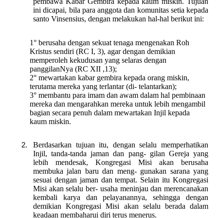
pembawa Kabar Gembira kepada kaum miskin. Tujuan
ini dicapai, bila para anggota dan komunitas setia kepada
santo Vinsensius, dengan melakukan hal-hal berikut ini:
1° berusaha dengan sekuat tenaga mengenakan Roh
Kristus sendiri (RC I, 3), agar dengan demikian
memperoleh kekudusan yang selaras dengan
panggilanNya (RC XII ,13);
2° mewartakan kabar gembira kepada orang miskin,
terutama mereka yang terlantar (di- telantarkan);
3° membantu para imam dan awam dalam hal pembinaan
mereka dan mengarahkan mereka untuk lebih mengambil
bagian secara penuh dalam mewartakan Injil kepada
kaum miskin.
Berdasarkan tujuan itu, dengan selalu memperhatikan
Injil, tanda-tanda jaman dan pang- gilan Gereja yang
lebih mendesak, Kongregasi Misi akan berusaha
membuka jalan baru dan meng- gunakan sarana yang
sesuai dengan jaman dan tempat. Selain itu Kongregasi
Misi akan selalu ber- usaha meninjau dan merencanakan
kembali karya dan pelayanannya, sehingga dengan
demikian Kongregasi Misi akan selalu berada dalam
keadaan membaharui diri terus menerus.