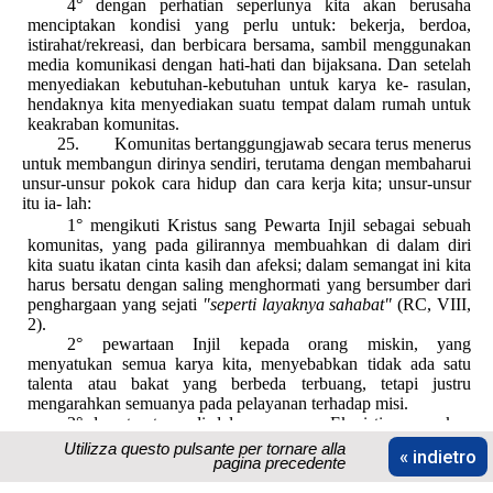
4° dengan perhatian seperlunya kita akan berusaha
menciptakan kondisi yang perlu untuk: bekerja, berdoa,
istirahat/rekreasi, dan berbicara bersama, sambil menggunakan
media komunikasi dengan hati-hati dan bijaksana. Dan setelah
menyediakan kebutuhan-kebutuhan untuk karya ke- rasulan,
hendaknya kita menyediakan suatu tempat dalam rumah untuk
keakraban komunitas.
25. Komunitas bertanggungjawab secara terus menerus
untuk membangun dirinya sendiri, terutama dengan membaharui
unsur-unsur pokok cara hidup dan cara kerja kita; unsur-unsur
itu ia- lah:
1° mengikuti Kristus sang Pewarta Injil sebagai sebuah
komunitas, yang pada gilirannya membuahkan di dalam diri
kita suatu ikatan cinta kasih dan afeksi; dalam semangat ini kita
harus bersatu dengan saling menghormati yang bersumber dari
penghargaan yang sejati
"seperti layaknya sahabat"
(RC, VIII,
2).
2° pewartaan Injil kepada orang miskin, yang
menyatukan semua karya kita, menyebabkan tidak ada satu
talenta atau bakat yang berbeda terbuang, tetapi justru
mengarahkan semuanya pada pelayanan terhadap misi.
3° doa, terutama di dalam perayaan Ekaristi, merupakan
sumber hidup rohani, hidup kom- unitas, dan hidup kerasulan
Utilizza questo pulsante per tornare alla
« indietro
kita.
pagina precedente
4° bertanggungjawab bersama atas harta benda kita,