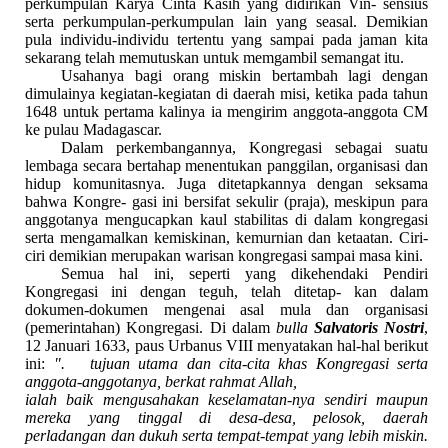
perkumpulan Karya Cinta Kasih yang didirikan Vin- sensius
serta perkumpulan-perkumpulan lain yang seasal. Demikian
pula individu-individu tertentu yang sampai pada jaman kita
sekarang telah memutuskan untuk memgambil semangat itu.
Usahanya bagi orang miskin bertambah lagi dengan
dimulainya kegiatan-kegiatan di daerah misi, ketika pada tahun
1648 untuk pertama kalinya ia mengirim anggota-anggota CM
ke pulau Madagascar.
Dalam perkembangannya, Kongregasi sebagai suatu
lembaga secara bertahap menentukan panggilan, organisasi dan
hidup komunitasnya. Juga ditetapkannya dengan seksama
bahwa Kongre- gasi ini bersifat sekulir (praja), meskipun para
anggotanya mengucapkan kaul stabilitas di dalam kongregasi
serta mengamalkan kemiskinan, kemurnian dan ketaatan. Ciri-
ciri demikian merupakan warisan kongregasi sampai masa kini.
Semua hal ini, seperti yang dikehendaki Pendiri
Kongregasi ini dengan teguh, telah ditetap- kan dalam
dokumen-dokumen mengenai asal mula dan organisasi
(pemerintahan) Kongregasi. Di dalam
bulla
Salvatoris Nostri
,
12 Januari 1633, paus Urbanus VIII menyatakan hal-hal berikut
ini:
". tujuan utama dan cita-cita khas Kongregasi serta
anggota-anggotanya, berkat rahmat Allah,
ialah baik mengusahakan keselamatan-nya sendiri maupun
mereka yang tinggal di desa-desa, pelosok, daerah
perladangan dan dukuh serta tempat-tempat yang lebih miskin.