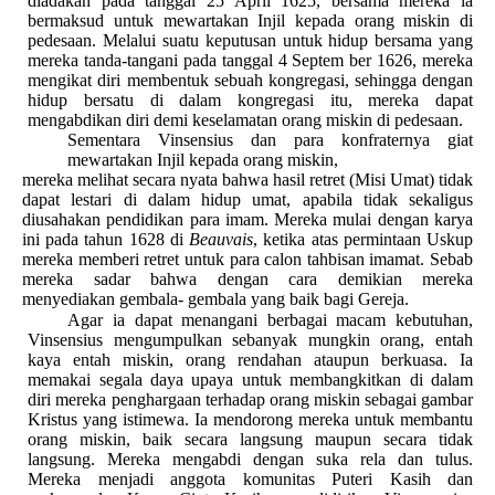
diadakan pada tanggal 25 April 1625, bersama mereka ia
bermaksud untuk mewartakan Injil kepada orang miskin di
pedesaan. Melalui suatu keputusan untuk hidup bersama yang
mereka tanda-tangani pada tanggal 4 Septem ber 1626, mereka
mengikat diri membentuk sebuah kongregasi, sehingga dengan
hidup bersatu di dalam kongregasi itu, mereka dapat
mengabdikan diri demi keselamatan orang miskin di pedesaan.
Sementara Vinsensius dan para konfraternya giat
mewartakan Injil kepada orang miskin,
mereka melihat secara nyata bahwa hasil retret (Misi Umat) tidak
dapat lestari di dalam hidup umat, apabila tidak sekaligus
diusahakan pendidikan para imam. Mereka mulai dengan karya
ini pada tahun 1628 di
Beauvais
, ketika atas permintaan Uskup
mereka memberi retret untuk para calon tahbisan imamat. Sebab
mereka sadar bahwa dengan cara demikian mereka
menyediakan gembala- gembala yang baik bagi Gereja.
Agar ia dapat menangani berbagai macam kebutuhan,
Vinsensius mengumpulkan sebanyak mungkin orang, entah
kaya entah miskin, orang rendahan ataupun berkuasa. Ia
memakai segala daya upaya untuk membangkitkan di dalam
diri mereka penghargaan terhadap orang miskin sebagai gambar
Kristus yang istimewa. Ia mendorong mereka untuk membantu
orang miskin, baik secara langsung maupun secara tidak
langsung. Mereka mengabdi dengan suka rela dan tulus.
Mereka menjadi anggota komunitas Puteri Kasih dan