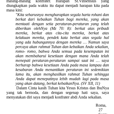
masing-masing konfrater. Harapan St.Vinsensius yang
diungkapkan pada waktu itu dapat menjadi harapan kita pada
masa kini:
"Kita seharusnya mengharapkan segala harta rohani dan
berkat dari kebaikan Tuhan bagi mereka, yang akan
mentaati dengan setia peraturan-peraturan yang telah
diberikan olehNya (Mz 70: 8): berkat atas pribadi
mereka, berkat atas cita-cita mereka, berkat atas
kelakuan mereka, pendek kata berkat atas segala hal
yang ada hubungannya dengan mereka … Namun saya
percaya akan rahmat Tuhan dan kebaikan Anda sekalian,
romo- romo, bahwa Anda semua pada kesempatan ini
akan membaharui kesetiaan dengan mana Anda telah
menepati peraturan-peraturan sampai saat ini … saya
berharap bahwa kesetiaan Anda pada masa lampau dan
kesabaran Anda menantikan peraturan ini sedemikian
lama itu, akan menghasilkan rahmat Tuhan sehingga
Anda dapat menepatinya lebih mudah lagi pada masa
yang akan datang, berkat kebaikanNya. (SV XII, 11)
Dalam Cinta kasih Tuhan kita Yesus Kristus dan IbuNya
yang tak bernoda, dan dengan segenap hati saya, saya
menyatakan diri saya menjadi konfrater abdi Anda sekalian.
Roma,
27