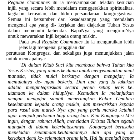
Regulae Communes
itu ia menyampaikan teladan kesucian
injili yang secara lebih mendalam menggerakkan spiritualitas,
kegiatan kerasulan, dan hidup persaudaraan kongregasinya.
Semua ini bersumber dari kesadarannya yang mendalam
mengenai apa yang di- kerjakan dan diajarkan Tuhan Yesus
dalam memenuhi kehendak BapaNya yang mengirimNya
untuk mewartakan Injil kepada orang miskin.
Pada awal
Regulae Communes
itu ia menguraikan lebih
jelas lagi mengenai panggilan dan
perutusan Kongregasi dan sekaligus juga menunjukkan jalan
untuk mencapainya:
"Di dalam Kitab Suci kita membaca bahwa Tuhan kita
Yesus Kristus, yang diutus ke dunia untuk menyelamatkan umat
manusia, tidak mulai berkarya dengan mengajar; Ia
memulainya de- ngan bekerja. Dan apa yang Ia lakukan
adalah mengintegrasikan secara penuh setiap jenis ke-
utamaan ke dalam hidupNya. Kemudian Ia melanjutkan
dengan mengajar sambil menerangkan Kabar Gembira
keselamatan kepada orang miskin, dan mewariskan kepada
para rasul dan murid- Nya apa yang perlu mereka ketahui
agar menjadi pedoman bagi orang lain. Kini Kongregasi Misi
ingin, dengan rahmat Allah, meneladan Kristus Tuhan sejauh
mungkin di dalam keterbatasannya. Kongregasi berusaha
meneladan keutamaan-keutamaannya dan apa yang ia
kerjakan demi ke- selamatan orang lain. Hal itu menjadi benar