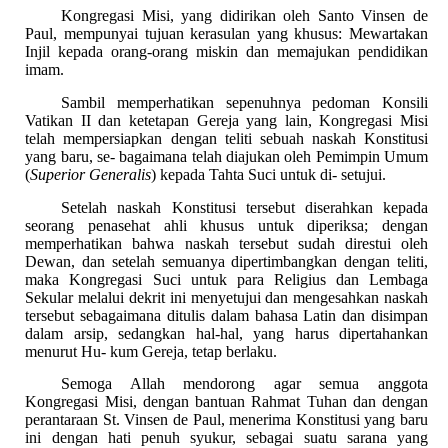
Kongregasi Misi, yang didirikan oleh Santo Vinsen de
Paul, mempunyai tujuan kerasulan yang khusus: Mewartakan
Injil kepada orang-orang miskin dan memajukan pendidikan
imam.
Sambil memperhatikan sepenuhnya pedoman Konsili
Vatikan II dan ketetapan Gereja yang lain, Kongregasi Misi
telah mempersiapkan dengan teliti sebuah naskah Konstitusi
yang baru, se- bagaimana telah diajukan oleh Pemimpin Umum
(
Superior Generalis
) kepada Tahta Suci untuk di- setujui.
Setelah naskah Konstitusi tersebut diserahkan kepada
seorang penasehat ahli khusus untuk diperiksa; dengan
memperhatikan bahwa naskah tersebut sudah direstui oleh
Dewan, dan setelah semuanya dipertimbangkan dengan teliti,
maka Kongregasi Suci untuk para Religius dan Lembaga
Sekular melalui dekrit ini menyetujui dan mengesahkan naskah
tersebut sebagaimana ditulis dalam bahasa Latin dan disimpan
dalam arsip, sedangkan hal-hal, yang harus dipertahankan
menurut Hu- kum Gereja, tetap berlaku.
Semoga Allah mendorong agar semua anggota
Kongregasi Misi, dengan bantuan Rahmat Tuhan dan dengan
perantaraan St. Vinsen de Paul, menerima Konstitusi yang baru
ini dengan hati penuh syukur, sebagai suatu sarana yang