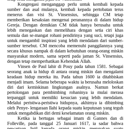
Kongregasi menganggap perlu untuk kembali kepada
sumber dan asal mulanya, kembali kepada pertobatan terus
menerus dan visi St. Vinsensius, sehingga CM tetap
memberikan kesaksian mengenai peranannya di dalam hidup
Gereja. Dengan demikian CM tidak hanya berusaha untuk
lebih menegaskan dan memelihara dengan setia ciri khas
semula dan se-mangat rohani pendirinya yang suci, tetapi juga
untuk mengambil inspirasi yang lebih mendalam dari sumber-
sumber tersebut. CM mencoba memenuhi panggilannya yang
secara khusus nampak di dalam kebutuhan orang-orang miskin
masyarakat modern, sama seperti pada jaman St. Vinsensius,
dengan tetap memperhatikan Kehendak Allah.
Vinsen de Paul lahir di Pouy pada tahun 1581. Sebagai
seorang anak ia hidup di antara orang miskin dan mengalami
keadaan hidup mereka itu. Pada tahun 1600 ia ditahbiskan
menjadi imam. Selama beberapa waktu ia berusaha meloloskan
diri dari kemiskinan lingkungan asalnya. Namun berkat
pertolongan para pembimbing rohaninya ia mulai merasa
terpanggil untuk memiliki kesucian yang lebih mendalam.
Melalui peristiwa-peristiwa hidupnya, akhirnya ia dibimbing
oleh Penye- lengaraan Ilahi kepada suatu keputusan yang teguh
untuk mengabdikan diri demi keselamatan orang miskin.
Ketika ia bertugas sebagai imam di Gannes dan di
Folleville, pada tanggal 25 Januari 1617, ia sadar bahwa
pewartaan Injil kepada orang miskin merupakan suatu