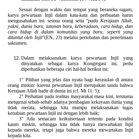
Sesuai dengan waktu dan tempat yang beraneka ragam,
karya pewartaan Injil dalam kata-kata dan perbuatan harus
mengusahakan ini: semua orang setia
"pada Kerajaan Allah,
yakni, dunia baru, tatanan baru, keberadaan, cara hidup, dan
cara hidup di dalam komunitas yang baru, seperti yang
dituntut oleh Injil"
(EN, 23) melalui pertobatan dan penerimaan
sakramen.
Dalam melaksanakan karya pewartaan Injil yang
dinyatakan sebagai karya Kongregasi ini, perlu
diperhatikan beberapa ciri hal-hal berikut ini:
1° Pilihan yang jelas dan nyata bagi kerasulan di antara
orang miskin: karena pewartaan Injil merupakan tanda bahwa
Kerajaan Allah hadir di dunia ini (cf. Mt 11: 5);
2° Perhatian pada realitas masyarakat masa kini, terutama
mengenai sebab-sebab adanya pembagian kekayaan dunia yang
tidak merata, sehingga kita mampu melaksanakan tugas
kenabian pewartaan Injil ini dengan lebih baik;
3° Ada semacam keikutsertaan tertentu pada kondisi
kaum miskin, sehingga kita tidak hanya mewartakan Injil
kepada mereka, tetapi juga bahwa mereka mewartakan Injil
kepada kita.