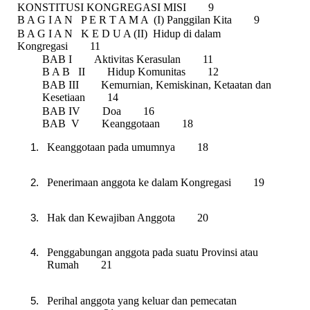
KONSTITUSI KONGREGASI MISI 9
B A G I A N P E R T A M A (I) Panggilan Kita 9
B A G I A N K E D U A (II) Hidup di dalam
Kongregasi 11
BAB I Aktivitas Kerasulan 11
B A B II Hidup Komunitas 12
BAB III Kemurnian, Kemiskinan, Ketaatan dan
Kesetiaan 14
BAB IV Doa 16
BAB V Keanggotaan 18
Keanggotaan pada umumnya 18
Penerimaan anggota ke dalam Kongregasi 19
Hak dan Kewajiban Anggota 20
Penggabungan anggota pada suatu Provinsi atau
Rumah 21
Perihal anggota yang keluar dan pemecatan