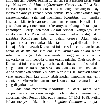
nimbang dan berdoa selama 17 tahun, serta melalui kerja keras
tiga Musyawarah Umum (
Conventus Generalis
), Tahta Suci
menye- tujui Konstitusi kita, dan kini dengan senang hati saya
menyerahkannya kepada Anda semua. Per- kenankanlah saya
mengemukakan satu hal mengenai Konstitusi ini. Tingkat
kesetiaan kita terhadap peraturan dan semangat Konstitusi ini
pasti akan sangat menentukan besarnya sumbangan kita kepada
kehidupan Gereja setempat (lokal) tempat Kongregasi kita
melibatkan diri. Pada halaman- halaman buku ini digariskan
identitas Kongregasi kita di dalam Gereja. Akan tetapi
janganlah kita membiarkan identitas itu tinggal di dalam buku
ini saja. Sebab naskah Konstitusi ini harus kita cam- kan benar-
benar di dalam hati kita dan kita laksanakan dalam hidup
sehari-hari, agar kita memenuhi panggilan kita untuk
mewartakan Injil kepada orang-orang miskin. Oleh sebab itu
Konstitusi ini harus sering kita baca, dan bacaan itu disertai doa
yang tekun. Maka sangat saya harapkan - dan tentunya akan
Anda perhatikan semua - supaya Konstitusi ini menjadi sarana
yang ampuh bagi kita untuk lebih mudah mencintai apa yang
dicintai St. Vinsensius dan mengerjakan dengan senang hati apa
yang diajarkannya.
Pada saat menerima Konstitusi ini dari Takhta Suci
dengan sendirinya kami teringat pada suatu konferensi yang
diberikan oleh Pendiri kita pada tanggal 17 Mei 1658, ketika
beliau menye- rahkan buku "
Regulae Communes
" kepada